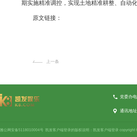
期实施精准调控，实现土地精准耕整、自动化
原文链接：
上一条
党委办电话
通讯地址
雅公网安备5118010004号 凯发客户端登录的版权说明：凯发客户端登录 copyright © 2021