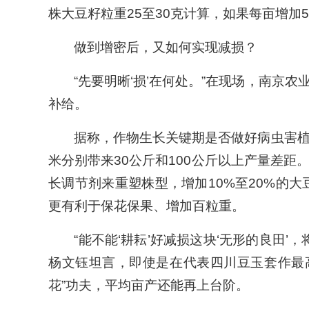
株大豆籽粒重25至30克计算，如果每亩增加5
做到增密后，又如何实现减损？
“先要明晰‘损’在何处。”在现场，南
补给。
据称，作物生长关键期是否做好病虫害植
米分别带来30公斤和100公斤以上产量差
长调节剂来重塑株型，增加10%至20%的
更有利于保花保果、增加百粒重。
“能不能‘耕耘’好减损这块‘无形的良田
杨文钰坦言，即使是在代表四川豆玉套作最
花”功夫，平均亩产还能再上台阶。