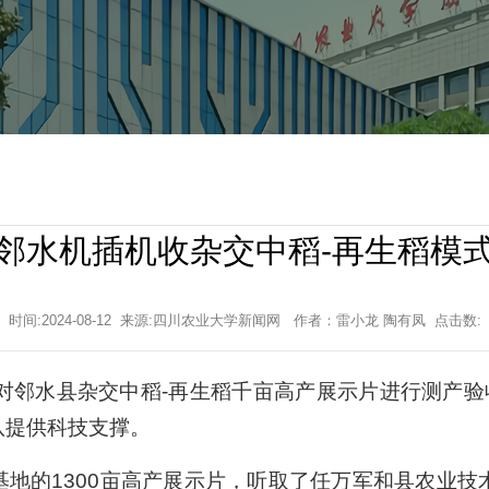
邻水机插机收杂交中稻-再生稻模
时间:2024-08-12 来源:四川农业大学新闻网 作者：雷小龙 陶有凤 点击数:
对邻水县杂交中稻-再生稻千亩高产展示片进行测产验
队提供科技支撑。
地的1300亩高产展示片，听取了任万军和县农业