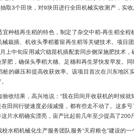
取3个田块，对9块田进行全田机械实收测产，实收总面积
适宜种植再生稻的特色，制定了杂交中稻-再生稻全程
机械栽插、机收头季稻蓄留再生稻等关键技术。项目团
4月上中旬应用减穴稳苗机插配套同步侧深施肥技术，
粒芽肥，确保头季稻大穗、足穗和再生芽快发早发。同
稻桩的碾压和提高收获效率。该项目首次在川东地区实
产。
知验收结果，高兴地说：“我在田间开收获机的时候就
是在田间行驶速度必须减慢，都有些走不动了。这多亏
这片水稻确实漂亮，亩产比起前几年至少提高了200斤
校水稻机械化生产服务团队服务“天府粮仓”建设的