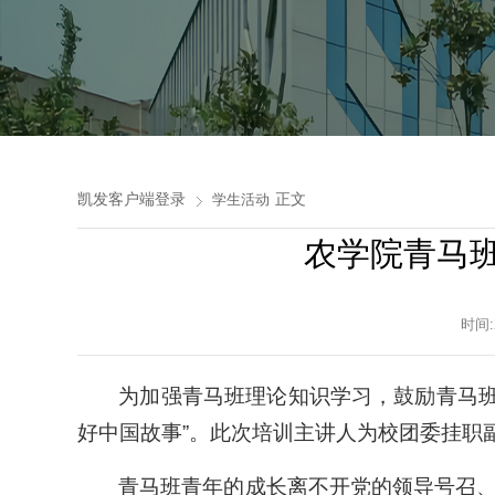
凯发客户端登录
正文
学生活动
农学院青马
时间:
为加强青马班理论知识学习，鼓励青马班
好中国故事”。此次培训主讲人为校团委挂职
青马班青年的成长离不开党的领导号召