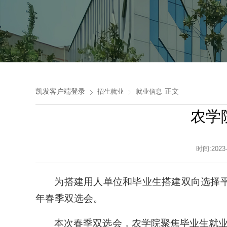
凯发客户端登录
正文
招生就业
就业信息
农学
时间:202
为搭建用人单位和毕业生搭建双向选择平台
年春季双选会。
本次春季双选会，农学院聚焦毕业生就