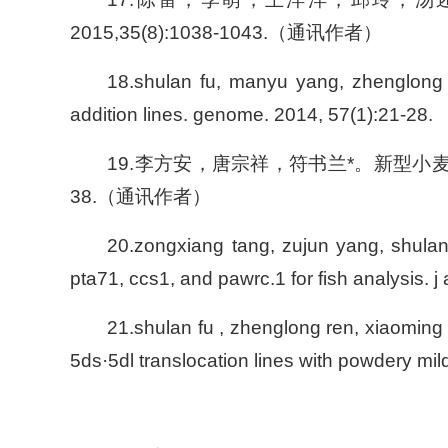
2015,35(8):1038-1043.（通讯作者）
18.shulan fu, manyu yang, zhenglong 
addition lines. genome. 2014, 57(1):21-28.
19.李方安，唐宗祥，符书兰*。新型小麦-
38.（通讯作者）
20.zongxiang tang, zujun yang, shulan 
pta71, ccs1, and pawrc.1 for fish analysi
21.shulan fu , zhenglong ren, xiaoming 
5ds·5dl translocation lines with powdery mil