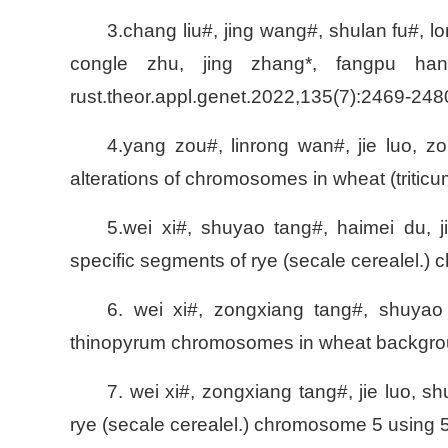
3.chang liu#, jing wang#, shulan fu#, 
congle zhu, jing zhang*, fangpu han*
rust.theor.appl.genet.2022,135(7):2469-248
4.yang zou#, linrong wan#, jie luo, zo
alterations of chromosomes in wheat (
tritic
5.wei xi#, shuyao tang#, haimei du, ji
specific segments of rye (
secale cereale
l.)
6. wei xi#, zongxiang tang#, shuyao t
thinopyrum chromosomes in wheat background
7. wei xi#, zongxiang tang#, jie luo, s
rye (
secale cereale
l.) chromosome 5 using 5