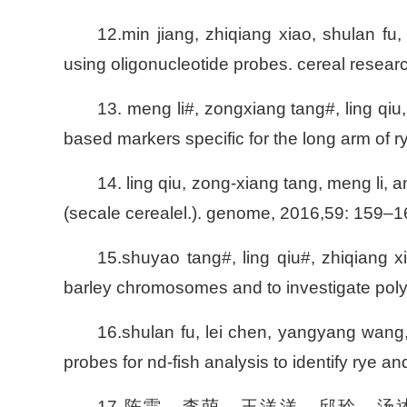
12.min jiang, zhiqiang xiao, shulan fu
using oligonucleotide probes. cereal resea
13. meng li#, zongxiang tang#, ling qiu
based markers specific for the long arm of ry
14. ling qiu, zong-xiang tang, meng li,
(
secale cereale
l.). genome, 2016,59: 159–1
15.shuyao tang#, ling qiu#, zhiqiang xi
barley chromosomes and to investigate po
16.shulan fu, lei chen, yangyang wang,
probes for nd-fish analysis to identify rye
17.陈雷，李萌，王洋洋，邱玲，汤述