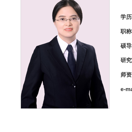
学历
职称
硕导
研
师
e-ma