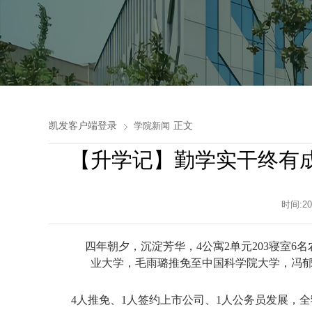
凯发客户端登录
正文
学院新闻
【升学记】勤学实干终有成
时间:2
四年朝夕，沉淀芳华，4
公寓2单元
203寝室
6名
业大学，毛雨璐推免至中国科学院大学，冯
4人推免、1人签约上市公司、1人公务员发展，