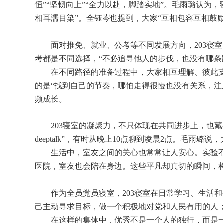
恒”“坚韧向上”“全力以赴，脚踏实地”。毛雨璐认
相耳濡目染”。全钰岑也提到，大家“互相包容互相鼓励
面对推免、就业、公考等不同发展方向，203寝
考都是不同选择，“不必追寻他人的步伐，也没有哪条
在不同路径的准备过程中，大家相互理解、彼此
的是“找到自己的节奏，哪怕走得很慢也没有关系，注
频成长。
203寝室的凝聚力，不只体现在共同进步上，也
deeptalk”，有时从晚上10点聊到凌晨2点。毛
生活中，室友之间的关心也常常让人安心。实验
医院，室友也会陪在身边。这些平凡却真切的瞬间，构
作为全员党员寝室，203寝室在日常学习、生活
己主动寻求目标，做一个积极
地
对党和人民有用的人
在这样的集体中，优秀不是一个人的独行，而是