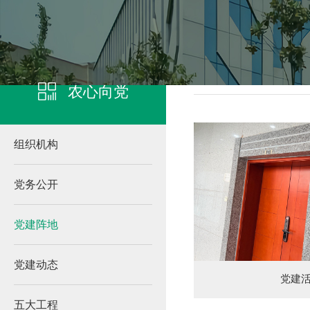
凯发客户端登录
农心向
农心向党
组织机构
党务公开
党建阵地
党建动态
党建
五大工程