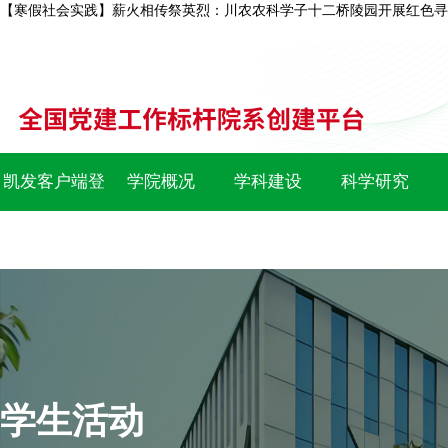
【寒假社会实践】薪火相传祭英烈：川农农科学子十二桥陵园开展红色寻
凯发客户端登
学院概况
学科建设
科学研究
录
学生活动