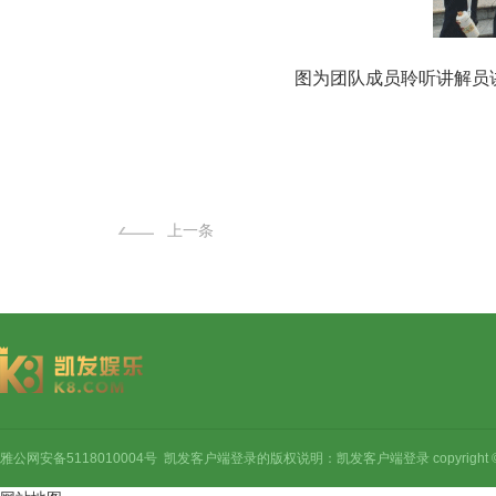
图为团队成员聆听讲解员讲
上一条
雅公网安备5118010004号 凯发客户端登录的版权说明：凯发客户端登录 copyright © 2021