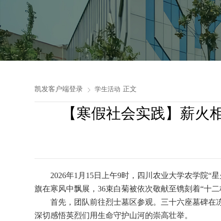
凯发客户端登录
正文
学生活动
【寒假社会实践】薪火
2026年1月15日上午9时，四川农业大学农学
旗在寒风中飘展，36束白菊被依次敬献至镌刻着“十
首先
，团队前往烈士墓区参观。三十六座墓碑在
深切感悟英烈们用生命守护山河的崇高壮举。