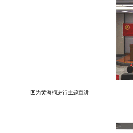
图为黄海桐进行主题宣讲