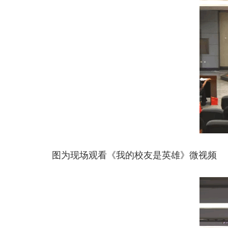
图为现场观看《我的校友是英雄》微视频