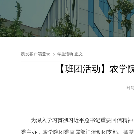
凯发客户端登录
正文
学生活动
【班团活动】农学院
时间
为深入学习贯彻习近平总书记重要回信精神
委主办，农学院团委直属部门流动团支部、智慧