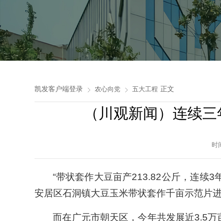
凯发客户端登录
正文
农心向党
五大工程
（川观新闻）连续三
时
“带状套作大豆亩产213.82公斤，连
安居区石洞镇大豆玉米带状套作千亩示范片
而在广元市朝天区，今年共发展近3.5