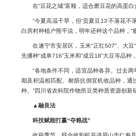
在“豆花之城”富顺，适合磨豆花的高蛋白
“今夏高温干旱，但‘贡夏豆13’不落花
白房村种植户熊平说，明年还种这个品种，“
在遂宁市安居区，玉米“正红507”、大
先播种“成单716”玉米和“成豆18”大豆等品
“各地条件不同，适宜品种各异。过去
期及积温相匹配、耐荫抗倒宜机收品种，通
种。”四川省农科院作物所豆类种质资源创新
▲融良法
科技赋能打赢“夺粮战”
收获季节，联合收割机开进眉山市仁寿县