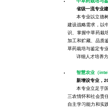
中草药栽培与鉴定（ch
省级一流专业
本专业以立德
建设战略需求，以
识、掌握中草药栽
加工和贮藏、品质
草药栽培与鉴定专
详细人才培养
智慧农业（intell
新增设专业，
2
本专业立足于
三农情怀和社会责
自主学习能力和实