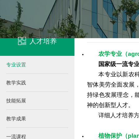
凯发客户端登录
本科生
人才培养
农学专业（agro
国家级一流专
专业设置
本专业以新农
教学实践
智体美劳全面发展
持绿色发展理念，
技能拓展
神的创新型人才。
详细人才培养
教学成果
植物保护（plant
一流课程