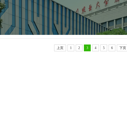
会实践
上页
1
2
3
4
5
6
下页