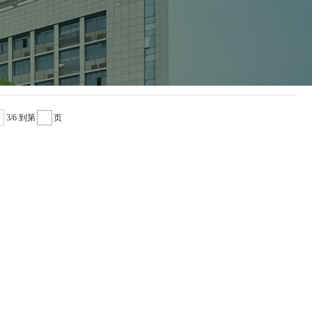
3/6
到第
页