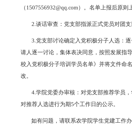
（
1507556932@qq.com
）。名单上报后原则
2.谈话审查：党支部指派正式党员对团
3.党支部讨论确定入党积极分子人选：
请人逐一讨论，集体表决同意，按照发展指导
校入党积极分子培训学员名单》并将文件命
改。
4.
学院党委办审核：对党支部推荐学员，
对推荐人选进行为期
5个工作日的公示。
如有问题，请联系农学院学生党建工作办