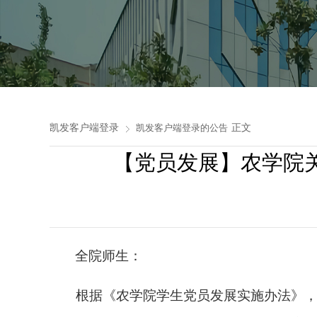
凯发客户端登录
正文
凯发客户端登录的公告
【党员发展】农学院
全院师生
：
根据《农学院学生党员发展实施办法》